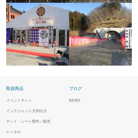
地鎮祭
開通式
取扱商品
ブログ
テープカット
貫通式
イベントテント
NEWS
インクジェット大判出力
テント・シート製作／販売
レンタル