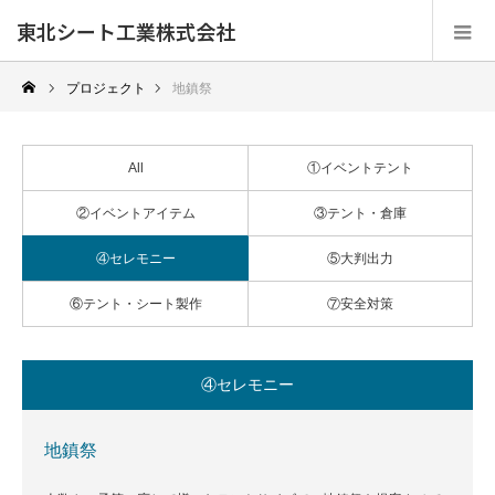
東北シート工業株式会社
プロジェクト
地鎮祭
All
①イベントテント
②イベントアイテム
③テント・倉庫
④セレモニー
⑤大判出力
⑥テント・シート製作
⑦安全対策
④セレモニー
地鎮祭