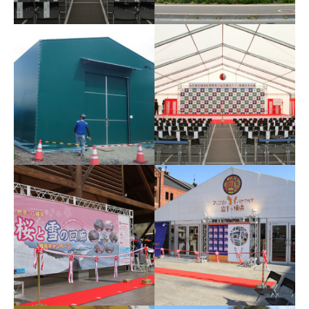
地鎮祭
大判出力
倉庫テント
開通式