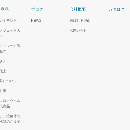
扱商品
ブログ
会社概要
カタログ
ントテント
NEWS
選ばれる理由
クジェット大
お問い合せ
力
ト・シート製
販売
タル
仕上
祭について
対策
コロナウイル
策商品
チン接種体制
構築のご提案