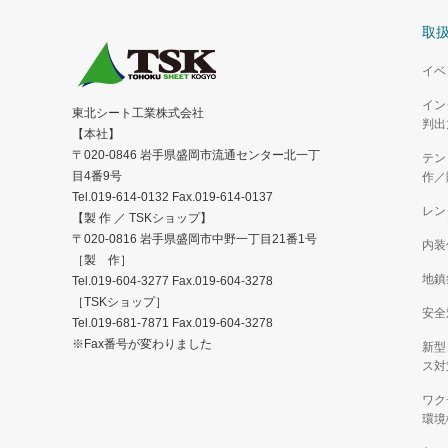
取
イベ
イン
東北シート工業株式会社
判出
【本社】
〒020-0846 岩手県盛岡市流通センター北一丁
テン
目4番9号
作／
Tel.019-614-0132 Fax.019-614-0137
レン
【製 作 ／ TSKショップ】
〒020-0816 岩手県盛岡市中野一丁目21番1号
内装
［製 作］
地鎮
Tel.019-604-3277 Fax.019-604-3278
［TSKショップ］
安全
Tel.019-681-7871 Fax.019-604-3278
※Fax番号が変わりました
新型
ス対
ワク
環境