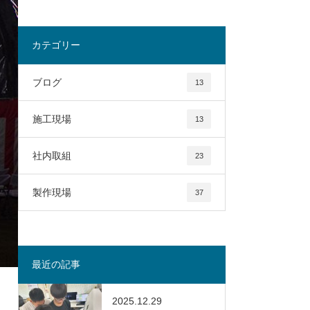
カテゴリー
ブログ
13
施工現場
13
社内取組
23
製作現場
37
最近の記事
2025.12.29