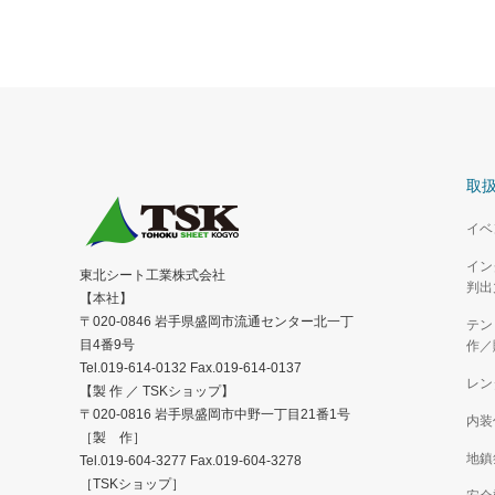
取
イベ
イン
東北シート工業株式会社
判出
【本社】
〒020-0846 岩手県盛岡市流通センター北一丁
テン
目4番9号
作／
Tel.019-614-0132 Fax.019-614-0137
レン
【製 作 ／ TSKショップ】
〒020-0816 岩手県盛岡市中野一丁目21番1号
内装
［製 作］
地鎮
Tel.019-604-3277 Fax.019-604-3278
［TSKショップ］