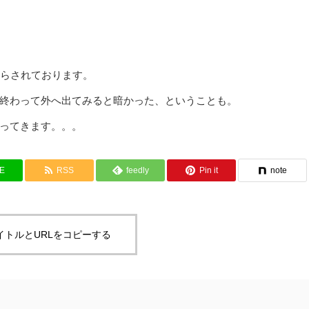
照らされております。
終わって外へ出てみると暗かった、ということも。
ってきます。。。
NE
RSS
feedly
Pin it
note
イトルとURLをコピーする